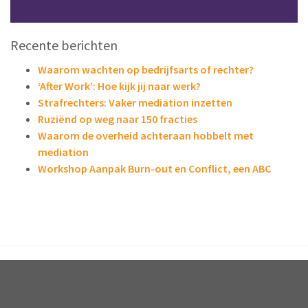
Recente berichten
Waarom wachten op bedrijfsarts of rechter?
‘After Work’: Hoe kijk jij naar werk?
Strafrechters: Vaker mediation inzetten
Ruziënd op weg naar 150 fracties
Waarom de overheid achteraan hobbelt met
mediation
Workshop Aanpak Burn-out en Conflict, een ABC