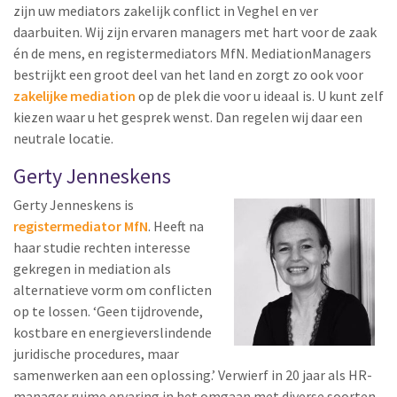
zijn uw mediators zakelijk conflict in Veghel en ver
daarbuiten. Wij zijn ervaren managers met hart voor de zaak
én de mens, en registermediators MfN. MediationManagers
bestrijkt een groot deel van het land en zorgt zo ook voor
zakelijke mediation
op de plek die voor u ideaal is. U kunt zelf
kiezen waar u het gesprek wenst. Dan regelen wij daar een
neutrale locatie.
Gerty Jenneskens
Gerty Jenneskens is
registermediator MfN
. Heeft na
haar studie rechten interesse
gekregen in mediation als
alternatieve vorm om conflicten
op te lossen. ‘Geen tijdrovende,
kostbare en energieverslindende
juridische procedures, maar
samenwerken aan een oplossing.’ Verwierf in 20 jaar als HR-
manager ruime ervaring in het omgaan met diverse soorten