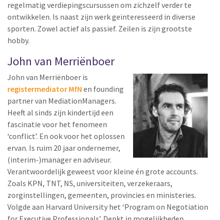
regelmatig verdiepingscursussen om zichzelf verder te
ontwikkelen. Is naast zijn werk geïnteresseerd in diverse
sporten. Zowel actief als passief. Zeilen is zijn grootste
hobby.
John van Merriënboer
John van Merriënboer is
registermediator MfN
en founding
partner van MediationManagers.
Heeft al sinds zijn kindertijd een
fascinatie voor het fenomeen
‘conflict’. En ook voor het oplossen
ervan. Is ruim 20 jaar ondernemer,
(interim-)manager en adviseur.
Verantwoordelijk geweest voor kleine én grote accounts.
Zoals KPN, TNT, NS, universiteiten, verzekeraars,
zorginstellingen, gemeenten, provincies en ministeries.
Volgde aan Harvard University het ‘Program on Negotiation
for Executive Professionals’. Denkt in mogelijkheden.