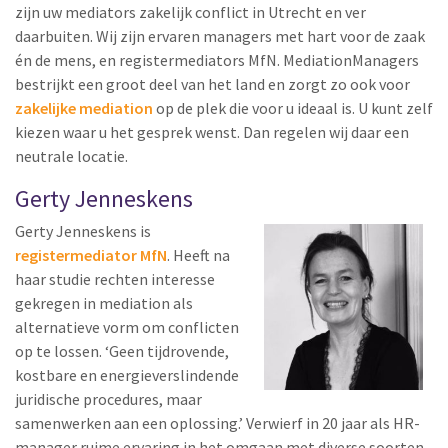
zijn uw mediators zakelijk conflict in Utrecht en ver
daarbuiten. Wij zijn ervaren managers met hart voor de zaak
én de mens, en registermediators MfN. MediationManagers
bestrijkt een groot deel van het land en zorgt zo ook voor
zakelijke mediation
op de plek die voor u ideaal is. U kunt zelf
kiezen waar u het gesprek wenst. Dan regelen wij daar een
neutrale locatie.
Gerty Jenneskens
Gerty Jenneskens is
registermediator MfN
. Heeft na
haar studie rechten interesse
gekregen in mediation als
alternatieve vorm om conflicten
op te lossen. ‘Geen tijdrovende,
kostbare en energieverslindende
juridische procedures, maar
samenwerken aan een oplossing.’ Verwierf in 20 jaar als HR-
manager ruime ervaring in het omgaan met diverse soorten