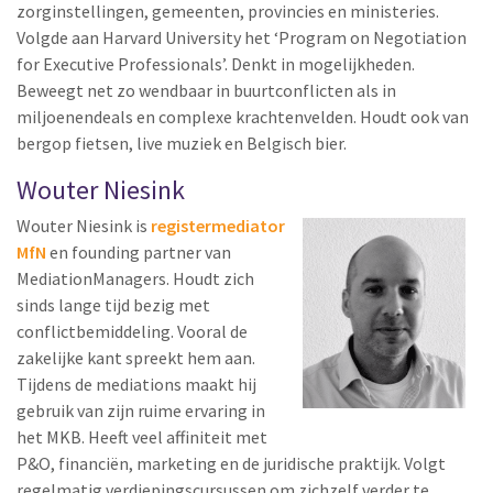
zorginstellingen, gemeenten, provincies en ministeries.
Volgde aan Harvard University het ‘Program on Negotiation
for Executive Professionals’. Denkt in mogelijkheden.
Beweegt net zo wendbaar in buurtconflicten als in
miljoenendeals en complexe krachtenvelden. Houdt ook van
bergop fietsen, live muziek en Belgisch bier.
Wouter Niesink
Wouter Niesink is
registermediator
MfN
en founding partner van
MediationManagers. Houdt zich
sinds lange tijd bezig met
conflictbemiddeling. Vooral de
zakelijke kant spreekt hem aan.
Tijdens de mediations maakt hij
gebruik van zijn ruime ervaring in
het MKB. Heeft veel affiniteit met
P&O, financiën, marketing en de juridische praktijk. Volgt
regelmatig verdiepingscursussen om zichzelf verder te