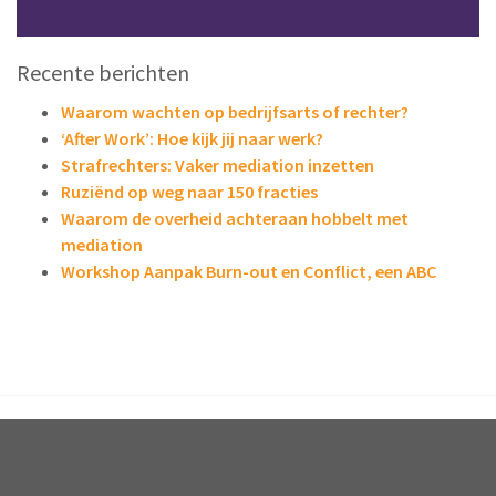
Recente berichten
Waarom wachten op bedrijfsarts of rechter?
‘After Work’: Hoe kijk jij naar werk?
Strafrechters: Vaker mediation inzetten
Ruziënd op weg naar 150 fracties
Waarom de overheid achteraan hobbelt met
mediation
Workshop Aanpak Burn-out en Conflict, een ABC