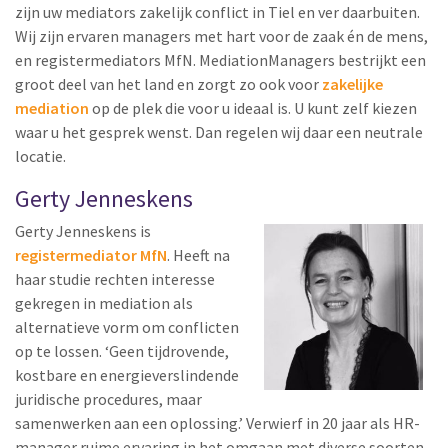
zijn uw mediators zakelijk conflict in Tiel en ver daarbuiten.
Wij zijn ervaren managers met hart voor de zaak én de mens,
en registermediators MfN. MediationManagers bestrijkt een
groot deel van het land en zorgt zo ook voor
zakelijke
mediation
op de plek die voor u ideaal is. U kunt zelf kiezen
waar u het gesprek wenst. Dan regelen wij daar een neutrale
locatie.
Gerty Jenneskens
Gerty Jenneskens is
registermediator MfN
. Heeft na
haar studie rechten interesse
gekregen in mediation als
alternatieve vorm om conflicten
op te lossen. ‘Geen tijdrovende,
kostbare en energieverslindende
juridische procedures, maar
samenwerken aan een oplossing.’ Verwierf in 20 jaar als HR-
manager ruime ervaring in het omgaan met diverse soorten