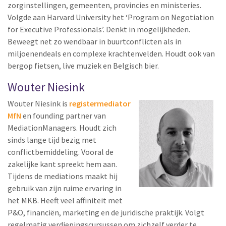
zorginstellingen, gemeenten, provincies en ministeries.
Volgde aan Harvard University het ‘Program on Negotiation
for Executive Professionals’. Denkt in mogelijkheden.
Beweegt net zo wendbaar in buurtconflicten als in
miljoenendeals en complexe krachtenvelden. Houdt ook van
bergop fietsen, live muziek en Belgisch bier.
Wouter Niesink
Wouter Niesink is
registermediator
MfN
en founding partner van
MediationManagers. Houdt zich
sinds lange tijd bezig met
conflictbemiddeling. Vooral de
zakelijke kant spreekt hem aan.
Tijdens de mediations maakt hij
gebruik van zijn ruime ervaring in
het MKB. Heeft veel affiniteit met
P&O, financiën, marketing en de juridische praktijk. Volgt
regelmatig verdiepingscursussen om zichzelf verder te