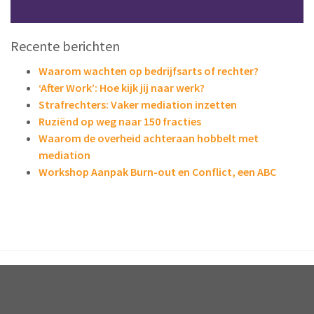
Recente berichten
Waarom wachten op bedrijfsarts of rechter?
‘After Work’: Hoe kijk jij naar werk?
Strafrechters: Vaker mediation inzetten
Ruziënd op weg naar 150 fracties
Waarom de overheid achteraan hobbelt met
mediation
Workshop Aanpak Burn-out en Conflict, een ABC