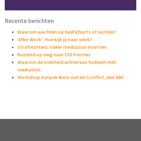
Recente berichten
Waarom wachten op bedrijfsarts of rechter?
‘After Work’: Hoe kijk jij naar werk?
Strafrechters: Vaker mediation inzetten
Ruziënd op weg naar 150 fracties
Waarom de overheid achteraan hobbelt met
mediation
Workshop Aanpak Burn-out en Conflict, een ABC