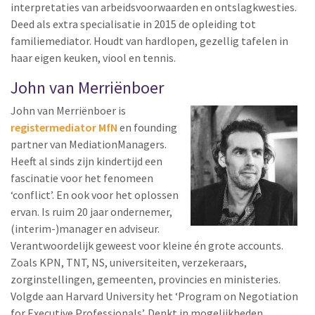
interpretaties van arbeidsvoorwaarden en ontslagkwesties.
Deed als extra specialisatie in 2015 de opleiding tot
familiemediator. Houdt van hardlopen, gezellig tafelen in
haar eigen keuken, viool en tennis.
John van Merriënboer
John van Merriënboer is
registermediator MfN
en founding
partner van MediationManagers.
Heeft al sinds zijn kindertijd een
fascinatie voor het fenomeen
‘conflict’. En ook voor het oplossen
ervan. Is ruim 20 jaar ondernemer,
(interim-)manager en adviseur.
Verantwoordelijk geweest voor kleine én grote accounts.
Zoals KPN, TNT, NS, universiteiten, verzekeraars,
zorginstellingen, gemeenten, provincies en ministeries.
Volgde aan Harvard University het ‘Program on Negotiation
for Executive Professionals’. Denkt in mogelijkheden.