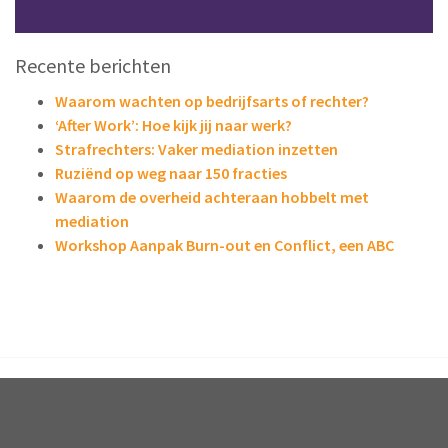
Recente berichten
Waarom wachten op bedrijfsarts of rechter?
‘After Work’: Hoe kijk jij naar werk?
Strafrechters: Vaker mediation inzetten
Ruziënd op weg naar 150 fracties
Waarom de overheid achteraan hobbelt met
mediation
Workshop Aanpak Burn-out en Conflict, een ABC