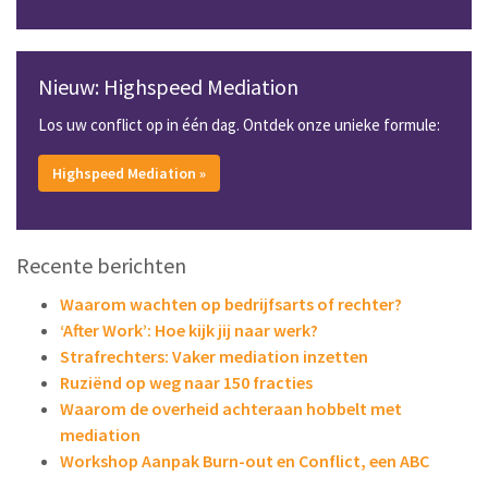
Nieuw: Highspeed Mediation
Los uw conflict op in één dag. Ontdek onze unieke formule:
Highspeed Mediation »
Recente berichten
Waarom wachten op bedrijfsarts of rechter?
‘After Work’: Hoe kijk jij naar werk?
Strafrechters: Vaker mediation inzetten
Ruziënd op weg naar 150 fracties
Waarom de overheid achteraan hobbelt met
mediation
Workshop Aanpak Burn-out en Conflict, een ABC