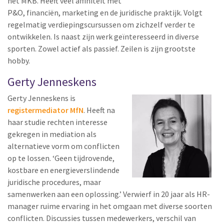
het MKB. Heeft veel affiniteit met
P&O, financiën, marketing en de juridische praktijk. Volgt
regelmatig verdiepingscursussen om zichzelf verder te
ontwikkelen. Is naast zijn werk geïnteresseerd in diverse
sporten. Zowel actief als passief. Zeilen is zijn grootste
hobby.
Gerty Jenneskens
Gerty Jenneskens is
registermediator MfN
. Heeft na
haar studie rechten interesse
gekregen in mediation als
alternatieve vorm om conflicten
op te lossen. ‘Geen tijdrovende,
kostbare en energieverslindende
juridische procedures, maar
samenwerken aan een oplossing.’ Verwierf in 20 jaar als HR-
manager ruime ervaring in het omgaan met diverse soorten
conflicten. Discussies tussen medewerkers, verschil van