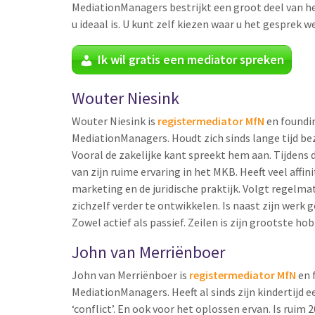
MediationManagers bestrijkt een groot deel van h
u ideaal is. U kunt zelf kiezen waar u het gesprek w
Ik wil gratis een mediator spreken
Wouter Niesink
Wouter Niesink is
registermediator MfN
en foundi
MediationManagers. Houdt zich sinds lange tijd be
Vooral de zakelijke kant spreekt hem aan. Tijdens 
van zijn ruime ervaring in het MKB. Heeft veel affin
marketing en de juridische praktijk. Volgt regelm
zichzelf verder te ontwikkelen. Is naast zijn werk 
Zowel actief als passief. Zeilen is zijn grootste hob
John van Merriënboer
John van Merriënboer is
registermediator MfN
en 
MediationManagers. Heeft al sinds zijn kindertijd 
‘conflict’. En ook voor het oplossen ervan. Is ruim 