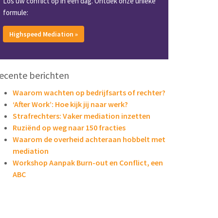
Los uw conflict op in één dag. Ontdek onze unieke
formule:
Highspeed Mediation »
ecente berichten
Waarom wachten op bedrijfsarts of rechter?
‘After Work’: Hoe kijk jij naar werk?
Strafrechters: Vaker mediation inzetten
Ruziënd op weg naar 150 fracties
Waarom de overheid achteraan hobbelt met
mediation
Workshop Aanpak Burn-out en Conflict, een
ABC