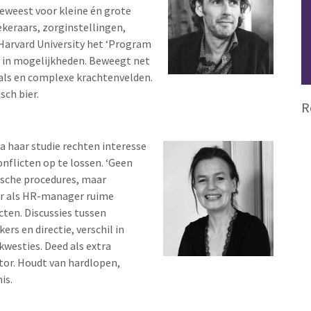
eweest voor kleine én grote
ekeraars, zorginstellingen,
Harvard University het ‘Program
t in mogelijkheden. Beweegt net
eals en complexe krachtenvelden.
sch bier.
R
na haar studie rechten interesse
nflicten op te lossen. ‘Geen
dische procedures, maar
aar als HR-manager ruime
cten. Discussies tussen
rs en directie, verschil in
westies. Deed als extra
ator. Houdt van hardlopen,
is.