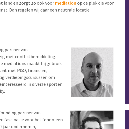
et land en zorgt zo ook voor
mediation
op de plek die voor
enst. Dan regelen wij daar een neutrale locatie.
ng partner van
zig met conflictbemiddeling.
de mediations maakt hij gebruik
iteit met P&O, financiën,
atig verdiepingscursussen om
geïnteresseerd in diverse sporten.
by.
founding partner van
een fascinatie voor het fenomeen
20 jaar ondernemer,