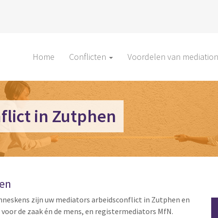
Home
Conflicten
Voordelen van mediatio
flict in Zutphen
hen
nneskens zijn uw mediators arbeidsconflict in Zutphen en
t voor de zaak én de mens, en registermediators MfN.