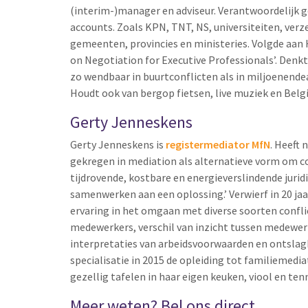
(interim-)manager en adviseur. Verantwoordelijk g
accounts. Zoals KPN, TNT, NS, universiteiten, verz
gemeenten, provincies en ministeries. Volgde aan 
on Negotiation for Executive Professionals’. Denk
zo wendbaar in buurtconflicten als in miljoenend
Houdt ook van bergop fietsen, live muziek en Belgi
Gerty Jenneskens
Gerty Jenneskens is
registermediator MfN
. Heeft 
gekregen in mediation als alternatieve vorm om co
tijdrovende, kostbare en energieverslindende juri
samenwerken aan een oplossing.’ Verwierf in 20 j
ervaring in het omgaan met diverse soorten confli
medewerkers, verschil van inzicht tussen medewerke
interpretaties van arbeidsvoorwaarden en ontslagk
specialisatie in 2015 de opleiding tot familiemedi
gezellig tafelen in haar eigen keuken, viool en tenn
Meer weten? Bel ons direct