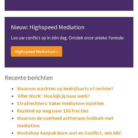
Nieuw: Highspeed Mediation
Los uw conflict op in één dag. Ontdek onze unieke formule:
Highspeed Mediation »
Recente berichten
Waarom wachten op bedrijfsarts of rechter?
‘After Work’: Hoe kijk jij naar werk?
Strafrechters: Vaker mediation inzetten
Ruziënd op weg naar 150 fracties
Waarom de overheid achteraan hobbelt met
mediation
Workshop Aanpak Burn-out en Conflict, een ABC