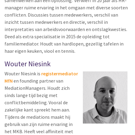
samenwerken aan een oplossing.’ Verwierf in 20 jaar als HR-
manager ruime ervaring in het omgaan met diverse soorten
conflicten. Discussies tussen medewerkers, verschil van
inzicht tussen medewerkers en directie, verschil in
interpretaties van arbeidsvoorwaarden en ontslagkwesties.
Deed als extra specialisatie in 2015 de opleiding tot
familiemediator. Houdt van hardlopen, gezellig tafelen in
haar eigen keuken, viool en tennis.
Wouter Niesink
Wouter Niesink is
registermediator
MfN
en founding partner van
MediationManagers. Houdt zich
sinds lange tijd bezig met
conflictbemiddeling. Vooral de
zakelijke kant spreekt hem aan.
Tijdens de mediations maakt hij
gebruik van zijn ruime ervaring in
het MKB. Heeft veel affiniteit met