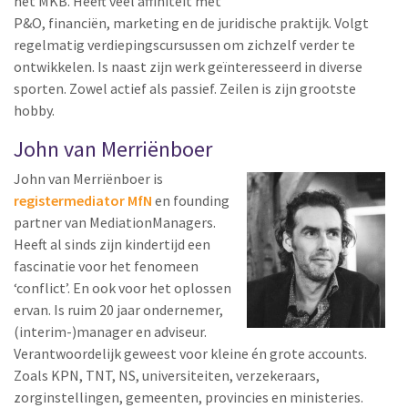
het MKB. Heeft veel affiniteit met
P&O, financiën, marketing en de juridische praktijk. Volgt
regelmatig verdiepingscursussen om zichzelf verder te
ontwikkelen. Is naast zijn werk geïnteresseerd in diverse
sporten. Zowel actief als passief. Zeilen is zijn grootste
hobby.
John van Merriënboer
John van Merriënboer is
registermediator MfN
en founding
partner van MediationManagers.
Heeft al sinds zijn kindertijd een
fascinatie voor het fenomeen
‘conflict’. En ook voor het oplossen
ervan. Is ruim 20 jaar ondernemer,
(interim-)manager en adviseur.
Verantwoordelijk geweest voor kleine én grote accounts.
Zoals KPN, TNT, NS, universiteiten, verzekeraars,
zorginstellingen, gemeenten, provincies en ministeries.