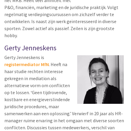
het MKB. Heeft veel affiniteit met
P&O, financiën, marketing en de juridische praktijk. Volgt
regelmatig verdiepingscursussen om zichzelf verder te
ontwikkelen. Is naast zijn werk geïnteresseerd in diverse
sporten. Zowel actief als passief. Zeilen is zijn grootste
hobby.
Gerty Jenneskens
Gerty Jenneskens is
registermediator MfN
. Heeft na
haar studie rechten interesse
gekregen in mediation als
alternatieve vorm om conflicten
op te lossen. ‘Geen tijdrovende,
kostbare en energieverslindende
juridische procedures, maar
samenwerken aan een oplossing.’ Verwierf in 20 jaar als HR-
manager ruime ervaring in het omgaan met diverse soorten
conflicten. Discussies tussen medewerkers, verschil van