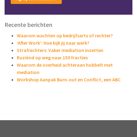
Recente berichten
Waarom wachten op bedrijfsarts of rechter?
‘After Work’: Hoe kijk jij naar werk?
Strafrechters: Vaker mediation inzetten
Ruziënd op weg naar 150 fracties
Waarom de overheid achteraan hobbelt met
mediation
Workshop Aanpak Burn-out en Conflict, een ABC