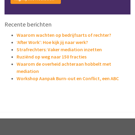
Recente berichten
Waarom wachten op bedrijfsarts of rechter?
‘After Work’: Hoe kijk jij naar werk?
Strafrechters: Vaker mediation inzetten
Ruziënd op weg naar 150 fracties
Waarom de overheid achteraan hobbelt met
mediation
Workshop Aanpak Burn-out en Conflict, een ABC