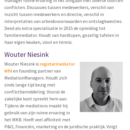
manager ruime ervaring in het omgaan met diverse soorten
conflicten. Discussies tussen medewerkers, verschil van
inzicht tussen medewerkers en directie, verschil in
interpretaties van arbeidsvoorwaarden en ontslagkwesties.
Deed als extra specialisatie in 2015 de opleiding tot
familiemediator. Houdt van hardlopen, gezellig tafelen in
haar eigen keuken, viool en tennis.
Wouter Niesink
Wouter Niesink is
registermediator
MfN
en founding partner van
MediationManagers. Houdt zich
sinds lange tijd bezig met
conflictbemiddeling. Vooral de
zakelijke kant spreekt hem aan.
Tijdens de mediations maakt hij
gebruik van zijn ruime ervaring in
het MKB. Heeft veel affiniteit met
P&O, financiën, marketing en de juridische praktijk. Volgt