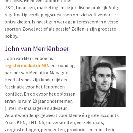
het MKB. Heeft veel affiniteit met
P&O, financiën, marketing en de juridische praktijk. Volgt
regelmatig verdiepingscursussen om zichzelf verder te
ontwikkelen. Is naast zijn werk geïnteresseerd in diverse
sporten. Zowel actief als passief. Zeilen is zijn grootste
hobby.
John van Merriënboer
John van Merriënboer is
registermediator MfN
en founding
partner van MediationManagers.
Heeft al sinds zijn kindertijd een
fascinatie voor het fenomeen
‘conflict’. En ook voor het oplossen
ervan. Is ruim 20 jaar ondernemer,
(interim-)manager en adviseur.
Verantwoordelijk geweest voor kleine én grote accounts.
Zoals KPN, TNT, NS, universiteiten, verzekeraars,
zorginstellingen, gemeenten, provincies en ministeries.