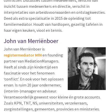
conflicten. Discussies tussen medewerkers, verschil van
inzicht tussen medewerkers en directie, verschil in
interpretaties van arbeidsvoorwaarden en ontslagkwesties.
Deed als extra specialisatie in 2015 de opleiding tot
familiemediator. Houdt van hardlopen, gezellig tafelen in
haar eigen keuken, viool en tennis.
John van Merriënboer
John van Merriënboer is
registermediator MfN
en founding
partner van MediationManagers.
Heeft al sinds zijn kindertijd een
fascinatie voor het fenomeen
‘conflict’. En ook voor het oplossen
ervan. Is ruim 20 jaar ondernemer,
(interim-)manager en adviseur.
Verantwoordelijk geweest voor kleine én grote accounts.
Zoals KPN, TNT, NS, universiteiten, verzekeraars,
zorginstellingen, gemeenten, provincies en ministeries.